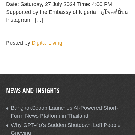
Date: Saturday, 27 July 2024 Time: 4:00 PM
Supported by the Embassy of Nigeria ดูโพสต์นี้บน
Instagram […]
Posted by
Digital Living
NEWS AND INSIGHTS
BangkokScoop Launches AI-Powered Short-
Form News Platform in Thailand
Why GPT-4o’s Sudden Shutdown Left People
Grieving