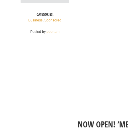
CATEGORIES:
Business
,
Sponsored
Posted by
poonam
NOW OPEN! ‘ME