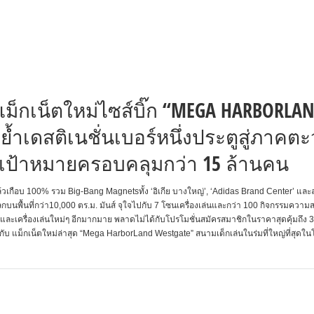
! แม็กเน็ตใหม่ไซส์บิ๊ก “MEGA HARBORLA
ย้ำเดสติเนชั่นเบอร์หนึ่งประตูสู่ภาค
ที่เป้าหมายครอบคลุมกว่า 15 ล้านคน
เกือบ 100% รวม Big-Bang Magnetsทั้ง ‘อิเกีย บางใหญ่’, ‘Adidas Brand Center’ 
กบนพื้นที่กว่า10,000 ตร.ม. มันส์ จุใจไปกับ 7 โซนเครื่องเล่นและกว่า 100 กิจกรรมความส
ะเครื่องเล่นใหม่ๆ อีกมากมาย พลาดไม่ได้กับโปรโมชั่นสมัครสมาชิกในราคาสุดคุ้มถึง 31 ก
ับ แม็กเน็ตใหม่ล่าสุด “Mega HarborLand Westgate” สนามเด็กเล่นในร่มที่ใหญ่ที่สุดใน