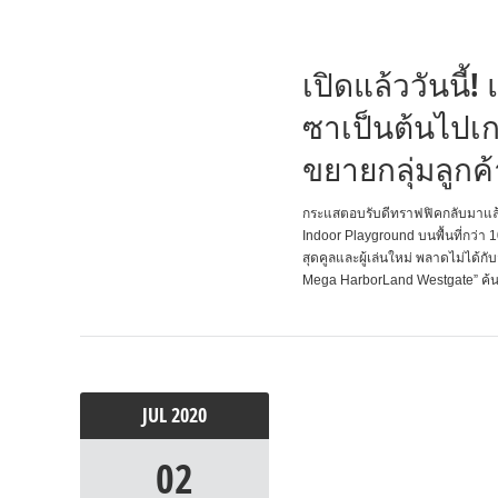
เปิดแล้ววันนี้
ซาเป็นต้นไปเก
ขยายกลุ่มลูกค้
กระแสตอบรับดีทราฟฟิคกลับมาแล้ว
Indoor Playground บนพื้นที่กว่า
สุดคูลและผู้เล่นใหม่ พลาดไม่ได้ก
Mega HarborLand Westgate” ค้นห
JUL
2020
02