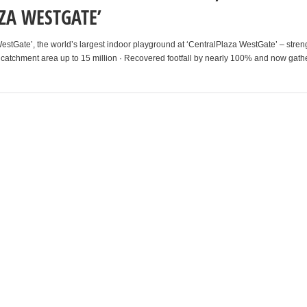
ZA WESTGATE’
Gate’, the world’s largest indoor playground at ‘CentralPlaza WestGate’ – strengt
atchment area up to 15 million · Recovered footfall by nearly 100% and now gather