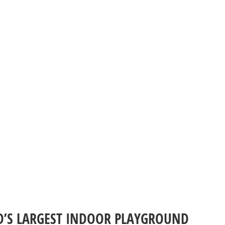
D’S LARGEST INDOOR PLAYGROUND