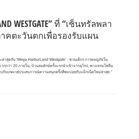
AND WESTGATE” ที่ “เซ็นทรัลพลา
่ภาคตะวันตกเพื่อรองรับแผน
ละล่าสุดกับ ‘Mega HarborLand Westgate’ · ชวนเด็กๆ การผจญภัยใน
ร์มากกว่า 20 ภายใน, บ้านลมยักษ์ครั้งแรกนำเข้าจากยุโรป, พาแทรมโพลีน
บกับเกตเวย์ประสบการณ์ความสนุกครั้งที่พบบ่อยกับแม็กเน็ตใหม่ล่าสุด “