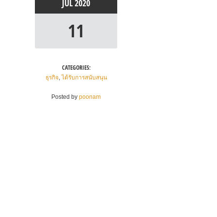
JUL
2020
11
CATEGORIES:
ธุรกิจ
,
ได้รับการสนับสนุน
Posted by
poonam